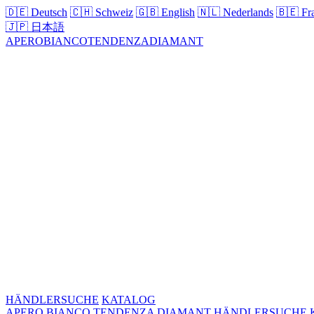
🇩🇪
Deutsch
🇨🇭
Schweiz
🇬🇧
English
🇳🇱
Nederlands
🇧🇪
Fra
🇯🇵
日本語
APERO
BIANCO
TENDENZA
DIAMANT
HÄNDLERSUCHE
KATALOG
APERO
BIANCO
TENDENZA
DIAMANT
HÄNDLERSUCHE