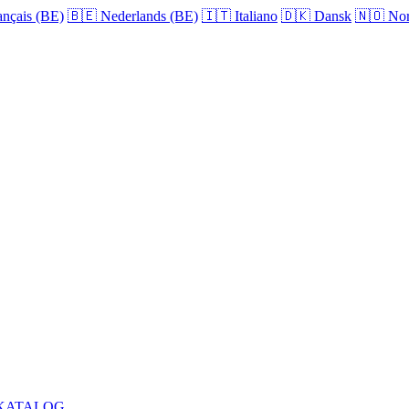
nçais (BE)
🇧🇪
Nederlands (BE)
🇮🇹
Italiano
🇩🇰
Dansk
🇳🇴
Nor
KATALOG