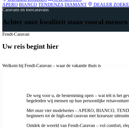
APERO
BIANCO
TENDENZA
DIAMANT
DEALER ZOEK
Caravans en toercaravans
Achter onze kwaliteit staan vooral mensen
Fendt-Caravan
Uw reis begint hier
Welkom bij Fendt-Caravan – waar de vakantie thuis is
De weg voor u, de bestemming open – wat telt is het gev
begeleiden wij mensen op hun persoonlijke reisavonturen
Met onze vier modelseries – APERO, BIANCO, TENDENZ
beginners tot de high-end caravan met luxueuze uitrusti
Ontdek de wereld van Fendt-Caravan – vol comfort, ele