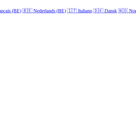
nçais (BE)
🇧🇪
Nederlands (BE)
🇮🇹
Italiano
🇩🇰
Dansk
🇳🇴
Nor