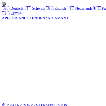
🇩🇪
Deutsch
🇨🇭
Schweiz
🇬🇧
English
🇳🇱
Nederlands
🇧🇪
Fra
🇯🇵
日本語
APERO
BIANCO
TENDENZA
DIAMANT
DEALER ZOEKEN
CATALOGUS