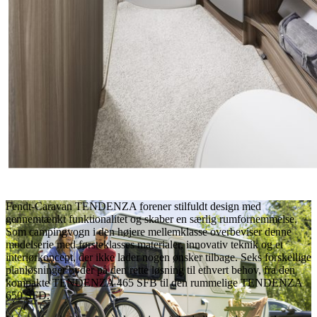
Fendt-Caravan TENDENZA forener stilfuldt design med
gennemtænkt funktionalitet og skaber en særlig rumfornemmelse.
Som campingvogn i den højere mellemklasse overbeviser denne
modelserie med førsteklasses materialer, innovativ teknik og et
interiørkoncept, der ikke lader nogen ønsker tilbage. Seks forskellige
planløsninger byder på den rette løsning til ethvert behov, fra den
kompakte TENDENZA 465 SFB til den rummelige TENDENZA
650 SFD.