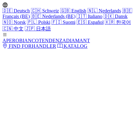
🇩🇪
Deutsch
🇨🇭
Schweiz
🇬🇧
English
🇳🇱
Nederlands
🇧🇪
Français (BE)
🇧🇪
Nederlands (BE)
🇮🇹
Italiano
🇩🇰
Dansk
🇳🇴
Norsk
🇵🇱
Polski
🇫🇮
Suomi
🇪🇸
Español
🇰🇷
한국어
🇨🇳
中文
🇯🇵
日本語
APERO
BIANCO
TENDENZA
DIAMANT
FIND FORHANDLER
KATALOG