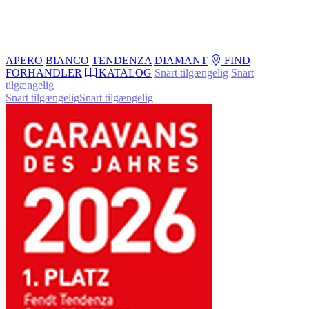
APERO
BIANCO
TENDENZA
DIAMANT
FIND
FORHANDLER
KATALOG
Snart tilgængelig
Snart
tilgængelig
Snart tilgængelig
Snart tilgængelig