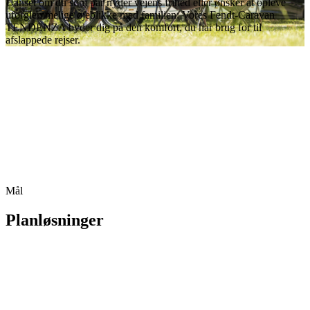
Uanset om du som par nyder vejens frihed eller ønsker at opleve
uforglemmelige øjeblikke med familien: Vores Fendt-Caravan
TENDENZA byder dig på den komfort, du har brug for til
afslappede rejser.
Mål
Planløsninger