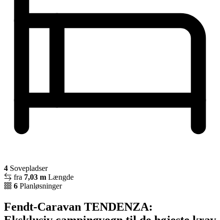
4
Sovepladser
fra
7,03 m
Længde
6
Planløsninger
Fendt-Caravan TENDENZA:
Eksklusiv campingvogn til de højeste krav