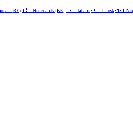
nçais (BE)
🇧🇪
Nederlands (BE)
🇮🇹
Italiano
🇩🇰
Dansk
🇳🇴
Nor