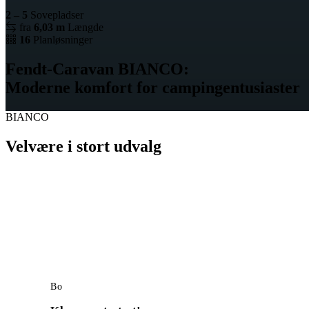
2 – 5
Sovepladser
fra
6,03 m
Længde
16
Planløsninger
Fendt-Caravan BIANCO:
Moderne komfort for campingentusiaster
BIANCO
Velvære i stort udvalg
Bo