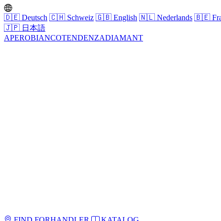
🇩🇪
Deutsch
🇨🇭
Schweiz
🇬🇧
English
🇳🇱
Nederlands
🇧🇪
Fra
🇯🇵
日本語
APERO
BIANCO
TENDENZA
DIAMANT
FIND FORHANDLER
KATALOG