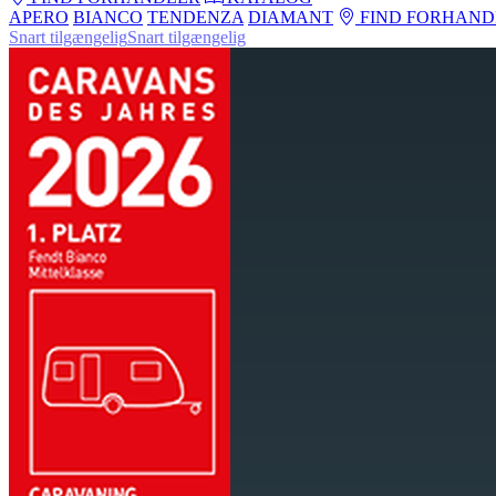
APERO
BIANCO
TENDENZA
DIAMANT
FIND FORHAND
Snart tilgængelig
Snart tilgængelig