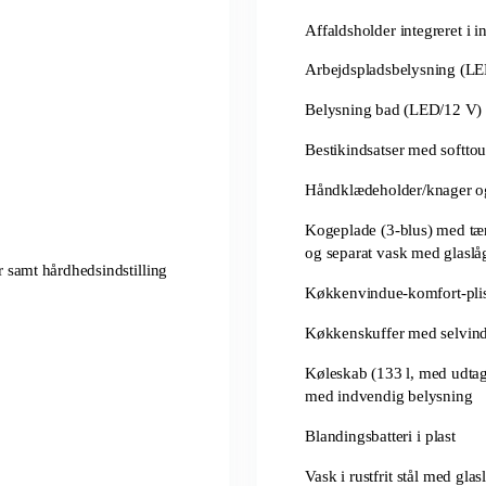
Affaldsholder integreret i 
Arbejdspladsbelysning (L
Belysning bad (LED/12 V)
Bestikindsatser med softto
Håndklædeholder/knager og
Kogeplade (3-blus) med tæn
og separat vask med glaslå
 samt hårdhedsindstilling
Køkkenvindue-komfort-plis
Køkkenskuffer med selvin
Køleskab (133 l, med udtage
med indvendig belysning
Blandingsbatteri i plast
Vask i rustfrit stål med glas