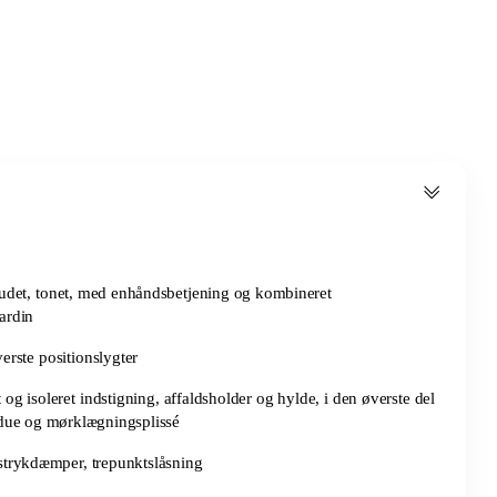
rudet, tonet, med enhåndsbetjening og kombineret
ardin
erste positionslygter
og isoleret indstigning, affaldsholder og hylde, i den øverste del
ndue og mørklægningsplissé
strykdæmper, trepunktslåsning