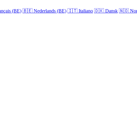
nçais (BE)
🇧🇪
Nederlands (BE)
🇮🇹
Italiano
🇩🇰
Dansk
🇳🇴
Nor