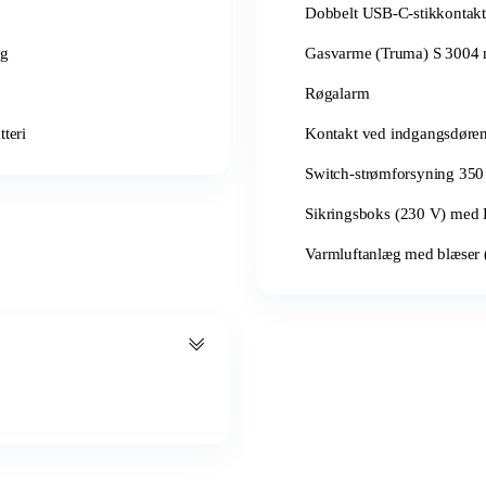
Dobbelt USB-C-stikkontakt
ng
Gasvarme (Truma) S 3004 
Røgalarm
teri
Kontakt ved indgangsdøren t
Switch-strømforsyning 35
Sikringsboks (230 V) med H
Varmluftanlæg med blæser 