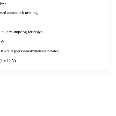
(er)
med automatisk tænding
il loftslampe og fortelslys
0 W
FI-relæ (personbeskyttelsesafbryder)
(1 x 12 V)