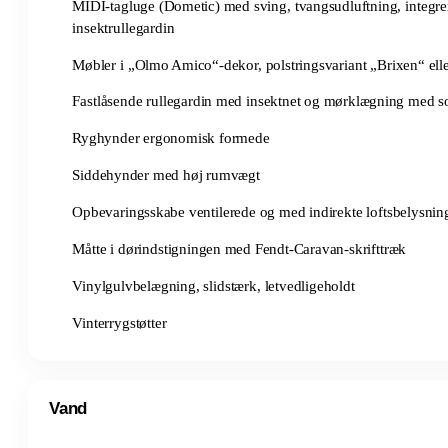
MIDI-tagluge (Dometic) med sving, tvangsudluftning, integre
insektrullegardin
Møbler i „Olmo Amico“-dekor, polstringsvariant „Brixen“ ell
Fastlåsende rullegardin med insektnet og mørklægning med s
Ryghynder ergonomisk formede
Siddehynder med høj rumvægt
Opbevaringsskabe ventilerede og med indirekte loftsbelysni
Måtte i dørindstigningen med Fendt-Caravan-skrifttræk
Vinylgulvbelægning, slidstærk, letvedligeholdt
Vinterrygstøtter
Vand