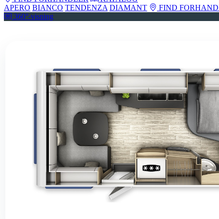
APERO
BIANCO
TENDENZA
DIAMANT
FIND FORHAND
360°-visning