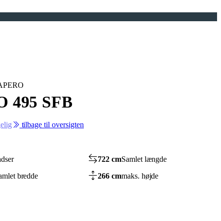
n APERO
 495 SFB
elig
tilbage til oversigten
dser
722 cm
Samlet længde
amlet bredde
266 cm
maks. højde