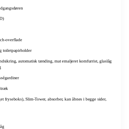
indgangsdøren
ED)
uch-overflade
 toiletpapirholder
dsikring, automatisk tænding, mat emaljeret komfurrist, glaslåg
g
ségardiner
dtræk
t fryseboks), Slim-Tower, absorber, kan åbnes i begge sider,
låg