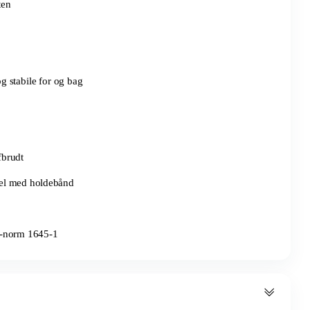
ten
 stabile for og bag
fbrudt
el med holdebånd
N-norm 1645-1