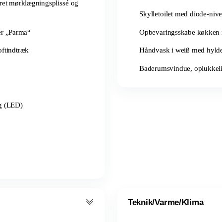
ret mørklægningsplissé og
Skylletoilet med diode-nive
er „Parma“
Opbevaringsskabe køkken m
oftindtræk
Håndvask i weiß med hylder
Baderumsvindue, oplukkeli
ng (LED)
Teknik/Varme/Klima