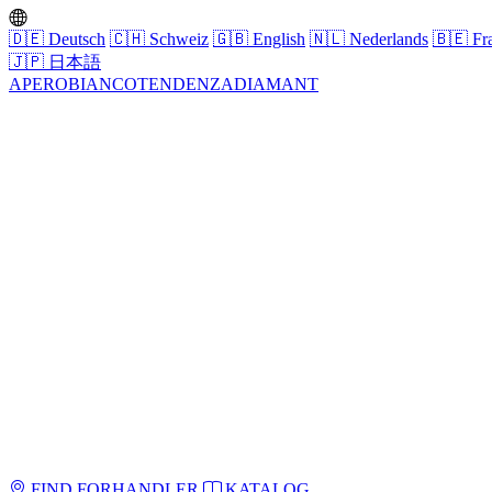
🇩🇪
Deutsch
🇨🇭
Schweiz
🇬🇧
English
🇳🇱
Nederlands
🇧🇪
Fra
🇯🇵
日本語
APERO
BIANCO
TENDENZA
DIAMANT
FIND FORHANDLER
KATALOG