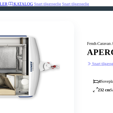
LER
KATALOG
Snart tilgængelig
Snart tilgængelig
Fendt-Carava
APERO
Snart tilgæng
4
Sovepla
232 cm
S