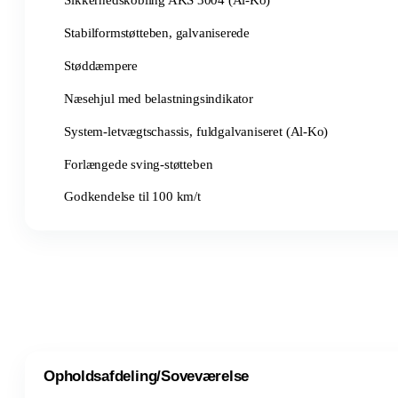
Sikkerhedskobling AKS 3004 (Al-Ko)
Stabilformstøtteben, galvaniserede
Støddæmpere
Næsehjul med belastningsindikator
System-letvægtschassis, fuldgalvaniseret (Al-Ko)
Forlængede sving-støtteben
Godkendelse til 100 km/t
Opholdsafdeling/Soveværelse