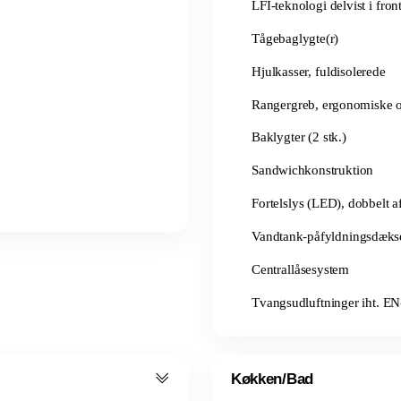
LFI-teknologi delvist i fron
Tågebaglygte(r)
Hjulkasser, fuldisolerede
Rangergreb, ergonomiske og
Baklygter (2 stk.)
Sandwichkonstruktion
Fortelslys (LED), dobbelt a
Vandtank-påfyldningsdæks
Centrallåsesystem
Tvangsudluftninger iht. E
Køkken/Bad