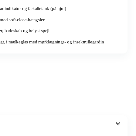
auindikator og fækalietank (på hjul)
ed soft-close-hængsler
, badeskab og belyst spejl
gt, i mælkeglas med mørklægnings- og insektrullegardin