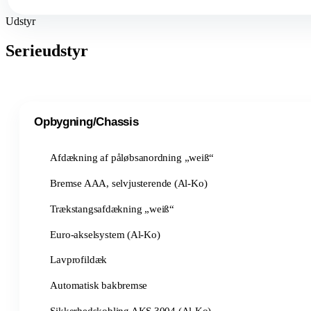
Udstyr
Serieudstyr
Opbygning/Chassis
Afdækning af påløbsanordning „weiß“
Bremse AAA, selvjusterende (Al-Ko)
Trækstangsafdækning „weiß“
Euro-akselsystem (Al-Ko)
Lavprofildæk
Automatisk bakbremse