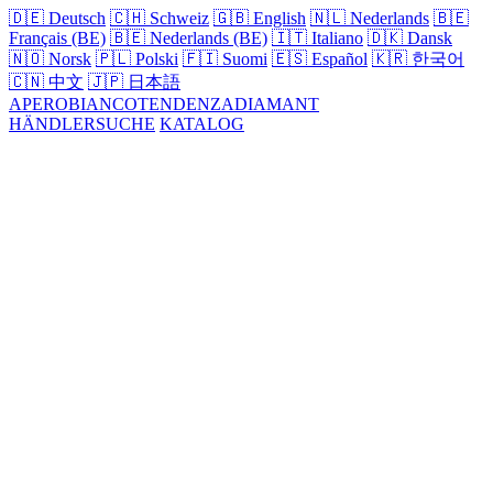
🇩🇪
Deutsch
🇨🇭
Schweiz
🇬🇧
English
🇳🇱
Nederlands
🇧🇪
Français (BE)
🇧🇪
Nederlands (BE)
🇮🇹
Italiano
🇩🇰
Dansk
🇳🇴
Norsk
🇵🇱
Polski
🇫🇮
Suomi
🇪🇸
Español
🇰🇷
한국어
🇨🇳
中文
🇯🇵
日本語
APERO
BIANCO
TENDENZA
DIAMANT
HÄNDLERSUCHE
KATALOG