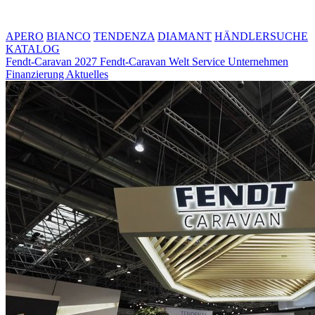
APERO
BIANCO
TENDENZA
DIAMANT
HÄNDLERSUCHE
KATALOG
Fendt-Caravan 2027
Fendt-Caravan Welt
Service
Unternehmen
Finanzierung
Aktuelles