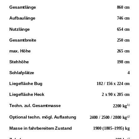
Gesamtlänge
860 cm
Aufbaulänge
746 cm
Nutzlänge
654 cm
Gesamtbreite
250 cm
max. Höhe
265 cm
Stehhöhe
198 cm
Schlafplätze
4
Liegefläche Bug
182 / 156 x 224 cm
Liegefläche Heck
2 x 90 x 205 cm
k)
Techn. zul. Gesamtmasse
2200 kg
g)
Optional techn. mögl. Auflastung
2400 / 2500 / 2800 kg
Masse in fahrbereitem Zustand
1900 (1805–1995) kg
c)