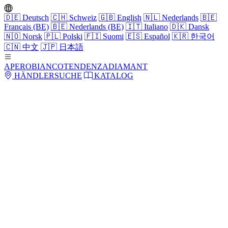
🇩🇪
Deutsch
🇨🇭
Schweiz
🇬🇧
English
🇳🇱
Nederlands
🇧🇪
Français (BE)
🇧🇪
Nederlands (BE)
🇮🇹
Italiano
🇩🇰
Dansk
🇳🇴
Norsk
🇵🇱
Polski
🇫🇮
Suomi
🇪🇸
Español
🇰🇷
한국어
🇨🇳
中文
🇯🇵
日本語
APERO
BIANCO
TENDENZA
DIAMANT
HÄNDLERSUCHE
KATALOG