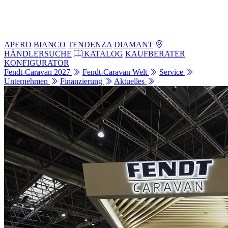
APERO
BIANCO
TENDENZA
DIAMANT
HÄNDLERSUCHE
KATALOG
KAUFBERATER
KONFIGURATOR
Fendt-Caravan 2027
Fendt-Caravan Welt
Service
Unternehmen
Finanzierung
Aktuelles