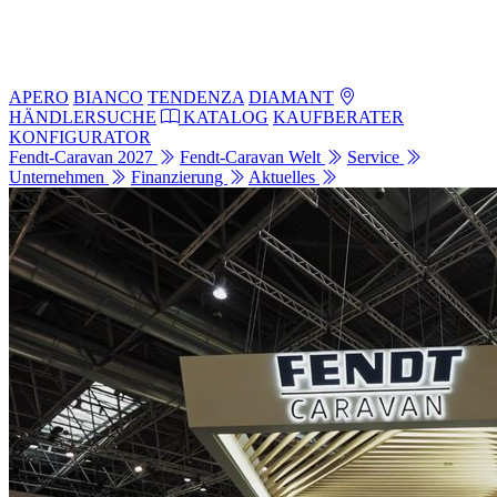
APERO
BIANCO
TENDENZA
DIAMANT
HÄNDLERSUCHE
KATALOG
KAUFBERATER
KONFIGURATOR
Fendt-Caravan 2027
Fendt-Caravan Welt
Service
Unternehmen
Finanzierung
Aktuelles