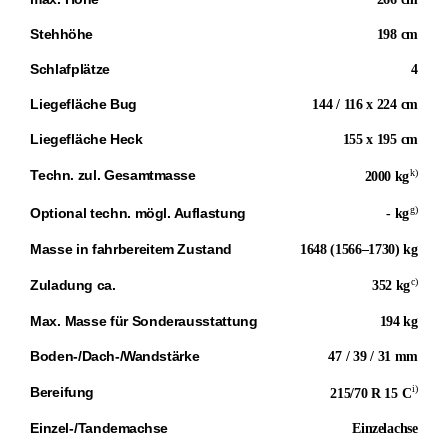
Stehhöhe
198 cm
Schlafplätze
4
Liegefläche Bug
144 / 116 x 224 cm
Liegefläche Heck
155 x 195 cm
k)
Techn. zul. Gesamtmasse
2000 kg
g)
Optional techn. mögl. Auflastung
- kg
Masse in fahrbereitem Zustand
1648 (1566–1730) kg
c)
Zuladung ca.
352 kg
Max. Masse für Sonderausstattung
194 kg
Boden-/Dach-/Wandstärke
47 / 39 / 31 mm
i)
Bereifung
215/70 R 15 C
Einzel-/Tandemachse
Einzelachse