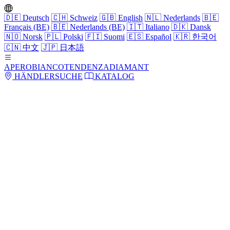
🇩🇪
Deutsch
🇨🇭
Schweiz
🇬🇧
English
🇳🇱
Nederlands
🇧🇪
Français (BE)
🇧🇪
Nederlands (BE)
🇮🇹
Italiano
🇩🇰
Dansk
🇳🇴
Norsk
🇵🇱
Polski
🇫🇮
Suomi
🇪🇸
Español
🇰🇷
한국어
🇨🇳
中文
🇯🇵
日本語
APERO
BIANCO
TENDENZA
DIAMANT
HÄNDLERSUCHE
KATALOG