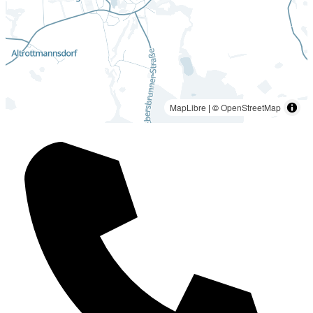
MapLibre
| ©
OpenStreetMap