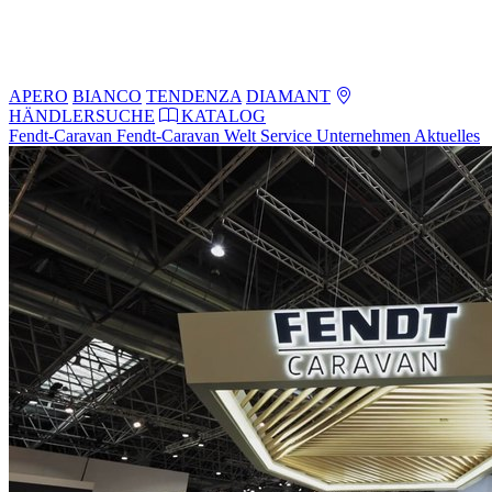
APERO
BIANCO
TENDENZA
DIAMANT
HÄNDLERSUCHE
KATALOG
Fendt-Caravan
Fendt-Caravan Welt
Service
Unternehmen
Aktuelles