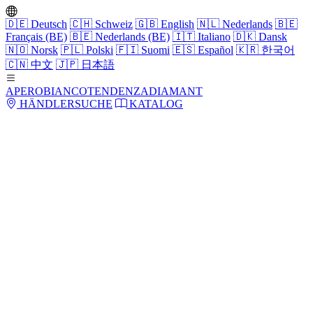
🇩🇪
Deutsch
🇨🇭
Schweiz
🇬🇧
English
🇳🇱
Nederlands
🇧🇪
Français (BE)
🇧🇪
Nederlands (BE)
🇮🇹
Italiano
🇩🇰
Dansk
🇳🇴
Norsk
🇵🇱
Polski
🇫🇮
Suomi
🇪🇸
Español
🇰🇷
한국어
🇨🇳
中文
🇯🇵
日本語
APERO
BIANCO
TENDENZA
DIAMANT
HÄNDLERSUCHE
KATALOG