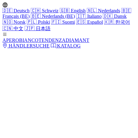
🇩🇪
Deutsch
🇨🇭
Schweiz
🇬🇧
English
🇳🇱
Nederlands
🇧🇪
Français (BE)
🇧🇪
Nederlands (BE)
🇮🇹
Italiano
🇩🇰
Dansk
🇳🇴
Norsk
🇵🇱
Polski
🇫🇮
Suomi
🇪🇸
Español
🇰🇷
한국어
🇨🇳
中文
🇯🇵
日本語
APERO
BIANCO
TENDENZA
DIAMANT
HÄNDLERSUCHE
KATALOG