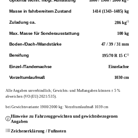
1800 / 1900 / 2000 kg
Masse in fahrbereitem Zustand
1414 (1343–1485) kg
c)
Zuladung ca.
286 kg
Max. Masse für Sonderausstattung
100 kg
Boden-/Dach-/Wandstärke
47 / 39 / 31 mm
i)
Bereifung
195/70 R 15 C
Einzel-/Tandemachse
Einzelachse
Vorzeltumlaufmaß
1030 cm
Alle Angaben unverbindlich; Gewichts- und Maßangaben können ± 5 %
abweichen (VO (EU) 2021/535).
bei Gewichtsvariante 1900/2000 kg: Vorzeltumlaufmaß 1039 cm
Hinweise zu Fahrzeuggewichten und gewichtsbezogenen
Angaben
Zeichenerklärung / Fußnoten