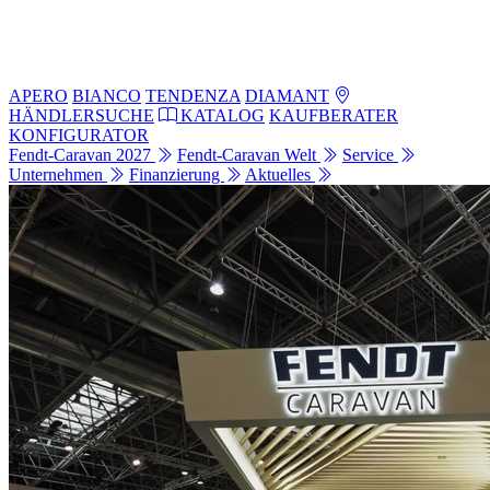
APERO
BIANCO
TENDENZA
DIAMANT
HÄNDLERSUCHE
KATALOG
KAUFBERATER
KONFIGURATOR
Fendt-Caravan 2027
Fendt-Caravan Welt
Service
Unternehmen
Finanzierung
Aktuelles