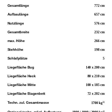
Gesamtlänge
772 cm
Aufbaulänge
657 cm
Nutzlänge
576 cm
Gesamtbreite
232 cm
max. Höhe
266 cm
Stehhöhe
198 cm
Schlafplätze
5
Liegefläche Bug
140 x 200 cm
Liegefläche Heck
80 x 210 cm
Liegefläche Mitte
100 x 185 cm
Liegefläche Etagenbett
72 x 202 cm
k)
Techn. zul. Gesamtmasse
1700 kg
g)
Optional techn. mögl. Auflastung