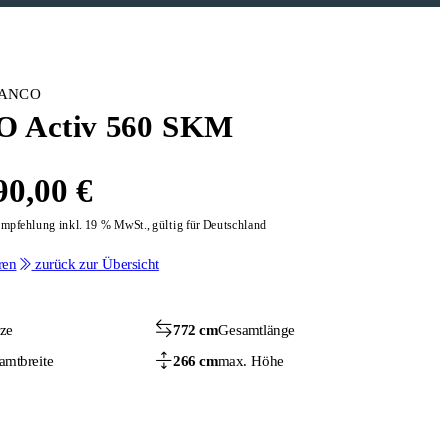
BIANCO
 Activ 560 SKM
90,00 €
empfehlung inkl. 19 % MwSt., gültig für Deutschland
ren
zurück zur Übersicht
tze
772 cm
Gesamtlänge
amtbreite
266 cm
max. Höhe