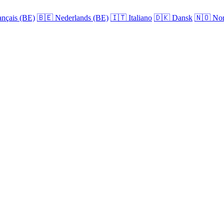
nçais (BE)
🇧🇪
Nederlands (BE)
🇮🇹
Italiano
🇩🇰
Dansk
🇳🇴
Nor