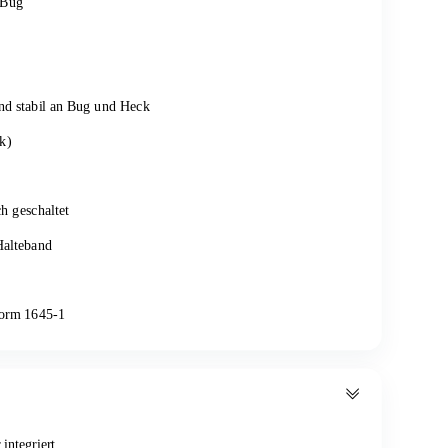
 Bug
nd stabil an Bug und Heck
k)
h geschaltet
Halteband
Norm 1645-1
integriert