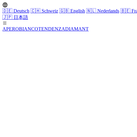
🇩🇪
Deutsch
🇨🇭
Schweiz
🇬🇧
English
🇳🇱
Nederlands
🇧🇪
Fra
🇯🇵
日本語
APERO
BIANCO
TENDENZA
DIAMANT