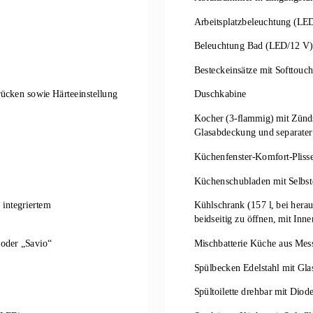
Arbeitsplatzbeleuchtung (LE
Beleuchtung Bad (LED/12 V)
Besteckeinsätze mit Softtouc
rücken sowie Härteeinstellung
Duschkabine
Kocher (3-flammig) mit Zünds
Glasabdeckung und separater
Küchenfenster-Komfort-Pliss
Küchenschubladen mit Selbst
integriertem
Kühlschrank (157 l, bei her
beidseitig zu öffnen, mit Inn
 oder „Savio“
Mischbatterie Küche aus Mes
Spülbecken Edelstahl mit Gl
Spültoilette drehbar mit Diod