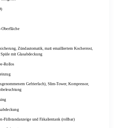
D)
h-Oberfläche
icherung, Zündautomatik, matt emailliertem Kocherrost,
 Spüle mit Glasabdeckung
ee-Rollos
einzug
ausgenommenem Gefrierfach), Slim-Tower, Kompressor,
enbeleuchtung
sing
asabdeckung
en-Füllstandanzeige und Fäkalientank (rollbar)