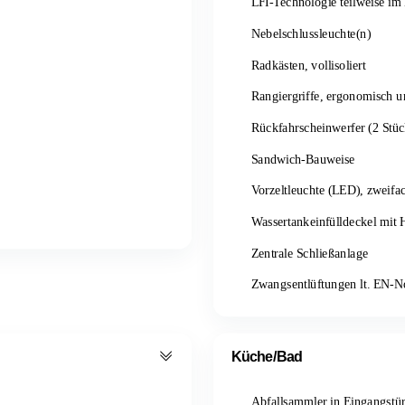
LFI-Technologie teilweise im
Nebelschlussleuchte(n)
Radkästen, vollisoliert
Rangiergriffe, ergonomisch u
Rückfahrscheinwerfer (2 Stüc
Sandwich-Bauweise
Vorzeltleuchte (LED), zweifac
Wassertankeinfülldeckel mit 
Zentrale Schließanlage
Zwangsentlüftungen lt. EN-
Küche/Bad
Abfallsammler in Eingangstür 