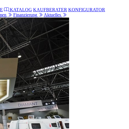
E
KATALOG
KAUFBERATER
KONFIGURATOR
hmen
Finanzierung
Aktuelles