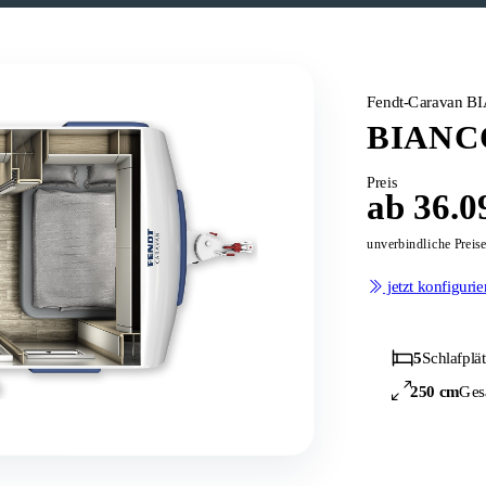
Fendt-Caravan 
BIANCO
Preis
ab 36.0
unverbindliche Preis
jetzt konfigurie
5
Schlafplä
250 cm
Ges