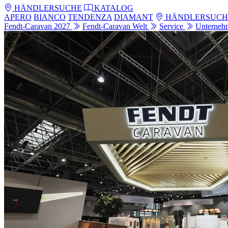
HÄNDLERSUCHE
KATALOG
APERO
BIANCO
TENDENZA
DIAMANT
HÄNDLERSUCH
Fendt-Caravan 2027
Fendt-Caravan Welt
Service
Unterne