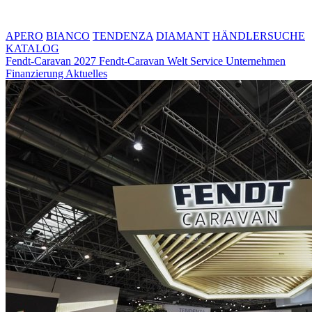
APERO
BIANCO
TENDENZA
DIAMANT
HÄNDLERSUCHE
KATALOG
Fendt-Caravan 2027
Fendt-Caravan Welt
Service
Unternehmen
Finanzierung
Aktuelles