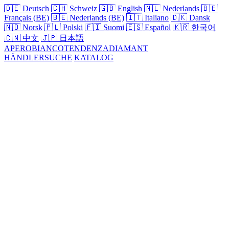
🇩🇪
Deutsch
🇨🇭
Schweiz
🇬🇧
English
🇳🇱
Nederlands
🇧🇪
Français (BE)
🇧🇪
Nederlands (BE)
🇮🇹
Italiano
🇩🇰
Dansk
🇳🇴
Norsk
🇵🇱
Polski
🇫🇮
Suomi
🇪🇸
Español
🇰🇷
한국어
🇨🇳
中文
🇯🇵
日本語
APERO
BIANCO
TENDENZA
DIAMANT
HÄNDLERSUCHE
KATALOG