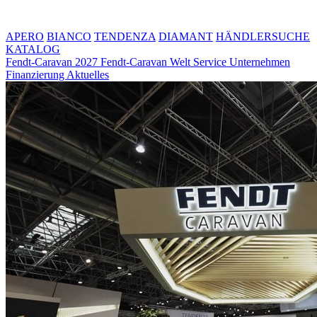
APERO
BIANCO
TENDENZA
DIAMANT
HÄNDLERSUCHE
KATALOG
Fendt-Caravan 2027
Fendt-Caravan Welt
Service
Unternehmen
Finanzierung
Aktuelles