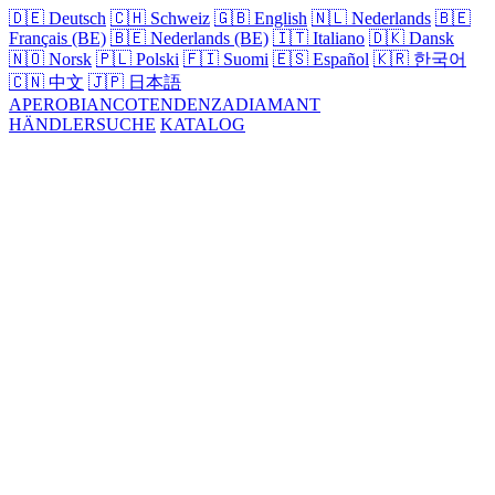
🇩🇪
Deutsch
🇨🇭
Schweiz
🇬🇧
English
🇳🇱
Nederlands
🇧🇪
Français (BE)
🇧🇪
Nederlands (BE)
🇮🇹
Italiano
🇩🇰
Dansk
🇳🇴
Norsk
🇵🇱
Polski
🇫🇮
Suomi
🇪🇸
Español
🇰🇷
한국어
🇨🇳
中文
🇯🇵
日本語
APERO
BIANCO
TENDENZA
DIAMANT
HÄNDLERSUCHE
KATALOG