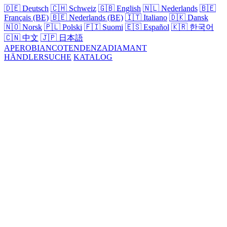
🇩🇪
Deutsch
🇨🇭
Schweiz
🇬🇧
English
🇳🇱
Nederlands
🇧🇪
Français (BE)
🇧🇪
Nederlands (BE)
🇮🇹
Italiano
🇩🇰
Dansk
🇳🇴
Norsk
🇵🇱
Polski
🇫🇮
Suomi
🇪🇸
Español
🇰🇷
한국어
🇨🇳
中文
🇯🇵
日本語
APERO
BIANCO
TENDENZA
DIAMANT
HÄNDLERSUCHE
KATALOG