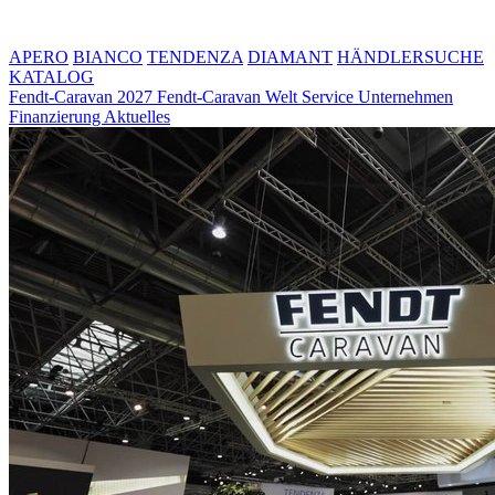
APERO
BIANCO
TENDENZA
DIAMANT
HÄNDLERSUCHE
KATALOG
Fendt-Caravan 2027
Fendt-Caravan Welt
Service
Unternehmen
Finanzierung
Aktuelles