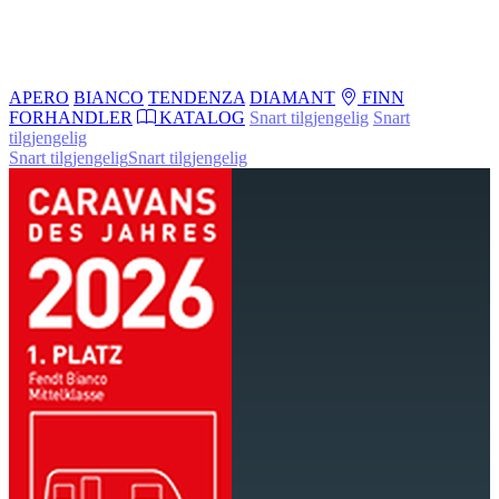
APERO
BIANCO
TENDENZA
DIAMANT
FINN
FORHANDLER
KATALOG
Snart tilgjengelig
Snart
tilgjengelig
Snart tilgjengelig
Snart tilgjengelig