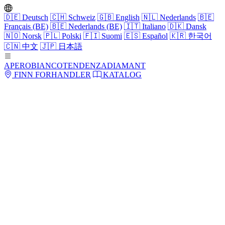
🇩🇪
Deutsch
🇨🇭
Schweiz
🇬🇧
English
🇳🇱
Nederlands
🇧🇪
Français (BE)
🇧🇪
Nederlands (BE)
🇮🇹
Italiano
🇩🇰
Dansk
🇳🇴
Norsk
🇵🇱
Polski
🇫🇮
Suomi
🇪🇸
Español
🇰🇷
한국어
🇨🇳
中文
🇯🇵
日本語
APERO
BIANCO
TENDENZA
DIAMANT
FINN FORHANDLER
KATALOG