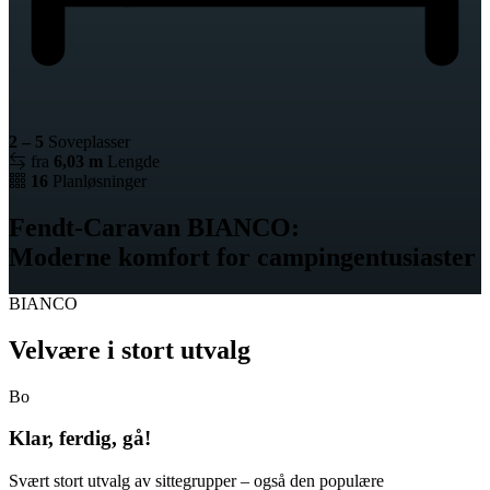
2 – 5
Soveplasser
fra
6,03 m
Lengde
16
Planløsninger
Fendt-Caravan BIANCO:
Moderne komfort for campingentusiaster
BIANCO
Velvære i stort utvalg
Bo
Klar, ferdig, gå!
Svært stort utvalg av sittegrupper – også den populære