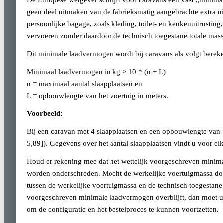
De Europese wetgever schrijft voor caravans een vast „minim
geen deel uitmaken van de fabrieksmatig aangebrachte extra 
persoonlijke bagage, zoals kleding, toilet- en keukenuitrustin
vervoeren zonder daardoor de technisch toegestane totale massa
Dit minimale laadvermogen wordt bij caravans als volgt berek
Minimaal laadvermogen in kg ≥ 10 * (n + L)
n = maximaal aantal slaapplaatsen en
L = opbouwlengte van het voertuig in meters.
Voorbeeld:
Bij een caravan met 4 slaapplaatsen en een opbouwlengte van
5,89]). Gegevens over het aantal slaapplaatsen vindt u voor el
Houd er rekening mee dat het wettelijk voorgeschreven minima
worden onderschreden. Mocht de werkelijke voertuigmassa doo
tussen de werkelijke voertuigmassa en de technisch toegestane 
voorgeschreven minimale laadvermogen overblijft, dan moet u 
om de configuratie en het bestelproces te kunnen voortzetten.