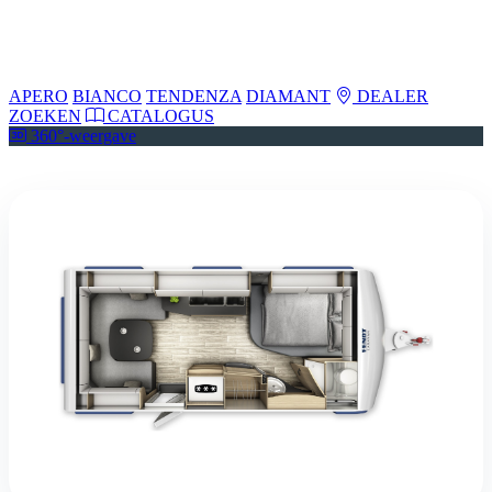
APERO
BIANCO
TENDENZA
DIAMANT
DEALER
ZOEKEN
CATALOGUS
360°-weergave