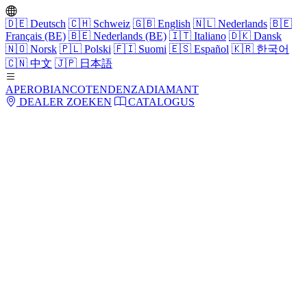
🇩🇪
Deutsch
🇨🇭
Schweiz
🇬🇧
English
🇳🇱
Nederlands
🇧🇪
Français (BE)
🇧🇪
Nederlands (BE)
🇮🇹
Italiano
🇩🇰
Dansk
🇳🇴
Norsk
🇵🇱
Polski
🇫🇮
Suomi
🇪🇸
Español
🇰🇷
한국어
🇨🇳
中文
🇯🇵
日本語
APERO
BIANCO
TENDENZA
DIAMANT
DEALER ZOEKEN
CATALOGUS