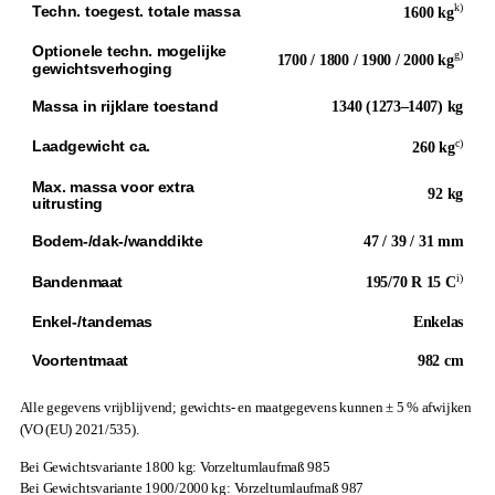
k)
Techn. toegest. totale massa
1600 kg
Optionele techn. mogelijke
g)
1700 / 1800 / 1900 / 2000 kg
gewichtsverhoging
Massa in rijklare toestand
1340 (1273–1407) kg
c)
Laadgewicht ca.
260 kg
Max. massa voor extra
92 kg
uitrusting
Bodem-/dak-/wanddikte
47 / 39 / 31 mm
i)
Bandenmaat
195/70 R 15 C
Enkel-/tandemas
Enkelas
Voortentmaat
982 cm
Alle gegevens vrijblijvend; gewichts- en maatgegevens kunnen ± 5 % afwijken
(VO (EU) 2021/535).
Bei Gewichtsvariante 1800 kg: Vorzeltumlaufmaß 985
Bei Gewichtsvariante 1900/2000 kg: Vorzeltumlaufmaß 987