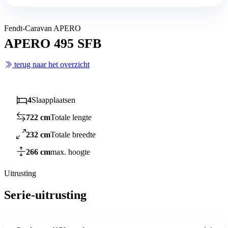
Fendt-Caravan APERO
APERO 495 SFB
terug naar het overzicht
4
Slaapplaatsen
722 cm
Totale lengte
232 cm
Totale breedte
266 cm
max. hoogte
Uitrusting
Serie-uitrusting