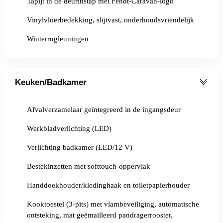
Tapijt in de deurinstap met Fendt-Caravan-logo
Vinylvloerbedekking, slijtvast, onderhoudsvriendelijk
Winterrugleuningen
Keuken/Badkamer
Afvalverzamelaar geïntegreerd in de ingangsdeur
Werkbladverlichting (LED)
Verlichting badkamer (LED/12 V)
Bestekinzetten met softtouch-oppervlak
Handdoekhouder/kledinghaak en toiletpapierhouder
Kooktoestel (3-pits) met vlambeveiliging, automatische
ontsteking, mat geëmailleerd pandragerrooster,