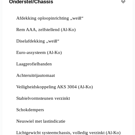
Onderstel/Chassis
Afdekking oploopinrichting „weiß“
Rem AAA, zelfstellend (Al-Ko)
Diselafdekking „weiß“
Euro-assysteem (Al-Ko)
Laagprofielbanden
Achteruitrijautomaat
Veiligheidskoppeling AKS 3004 (Al-Ko)
Stabielvormsteunen verzinkt
Schokdempers
Neuswiel met lastindicatie
Lichtgewicht systeemchassis, volledig verzinkt (Al-Ko)