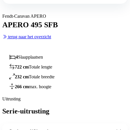
Fendt-Caravan APERO
APERO 495 SFB
terug naar het overzicht
4
Slaapplaatsen
722 cm
Totale lengte
232 cm
Totale breedte
266 cm
max. hoogte
Uitrusting
Serie-uitrusting