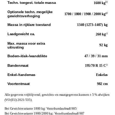
k)
Techn. toegest. totale massa
1600 kg
Optionele techn. mogelijke
g)
1700 / 1800 / 1900 / 2000 kg
gewichtsverhoging
Massa in rijklare toestand
1340 (1273–1407) kg
c)
Laadgewicht ca.
260 kg
Max. massa voor extra
92 kg
uitrusting
Bodem-/dak-/wanddikte
47 / 39 / 31 mm
i)
Bandenmaat
195/70 R 15 C
Enkel-/tandemas
Enkelas
Voortentmaat
982 cm
Alle gegevens vrijblijvend; gewichts- en maatgegevens kunnen ± 5 % afwijken
(VO (EU) 2021/535).
Bei Gewichtsvariante 1800 kg: Vorzeltumlaufmaß 985
Bei Gewichtsvariante 1900/2000 kg: Vorzeltumlaufmaß 987