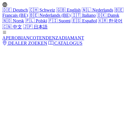
🇩🇪
Deutsch
🇨🇭
Schweiz
🇬🇧
English
🇳🇱
Nederlands
🇧🇪
Français (BE)
🇧🇪
Nederlands (BE)
🇮🇹
Italiano
🇩🇰
Dansk
🇳🇴
Norsk
🇵🇱
Polski
🇫🇮
Suomi
🇪🇸
Español
🇰🇷
한국어
🇨🇳
中文
🇯🇵
日本語
APERO
BIANCO
TENDENZA
DIAMANT
DEALER ZOEKEN
CATALOGUS