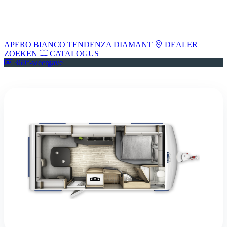
APERO
BIANCO
TENDENZA
DIAMANT
DEALER
ZOEKEN
CATALOGUS
360°-weergave