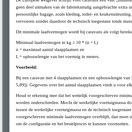
De Europese wetgever schrijft voor caravans een vast „minim
geen deel uitmaken van de fabrieksmatig aangebrachte extra 
persoonlijke bagage, zoals kleding, toilet- en keukenuitrustin
vervoeren zonder daardoor de technisch toegestane totale massa
Dit minimale laadvermogen wordt bij caravans als volgt berek
Minimaal laadvermogen in kg ≥ 10 * (n + L)
n = maximaal aantal slaapplaatsen en
L = opbouwlengte van het voertuig in meters.
Voorbeeld:
Bij een caravan met 4 slaapplaatsen en een opbouwlengte van
5,89]). Gegevens over het aantal slaapplaatsen vindt u voor el
Houd er rekening mee dat het wettelijk voorgeschreven minima
worden onderschreden. Mocht de werkelijke voertuigmassa doo
tussen de werkelijke voertuigmassa en de technisch toegestane 
voorgeschreven minimale laadvermogen overblijft, dan moet u 
om de configuratie en het bestelproces te kunnen voortzetten.