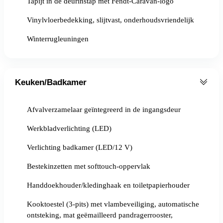
Tapijt in de deurinstap met Fendt-Caravan-logo
Vinylvloerbedekking, slijtvast, onderhoudsvriendelijk
Winterrugleuningen
Keuken/Badkamer
Afvalverzamelaar geïntegreerd in de ingangsdeur
Werkbladverlichting (LED)
Verlichting badkamer (LED/12 V)
Bestekinzetten met softtouch-oppervlak
Handdoekhouder/kledinghaak en toiletpapierhouder
Kooktoestel (3-pits) met vlambeveiliging, automatische
ontsteking, mat geëmailleerd pandragerrooster,