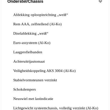
Onderstel/Chassis
Afdekking oploopinrichting „weiß“
Rem AAA, zelfstellend (Al-Ko)
Diselafdekking „weiß“
Euro-assysteem (Al-Ko)
Laagprofielbanden
Achteruitrijautomaat
Veiligheidskoppeling AKS 3004 (Al-Ko)
Stabielvormsteunen verzinkt
Schokdempers
Neuswiel met lastindicatie
Lichtgewicht systeemchassis, volledig verzinkt (Al-Ko)