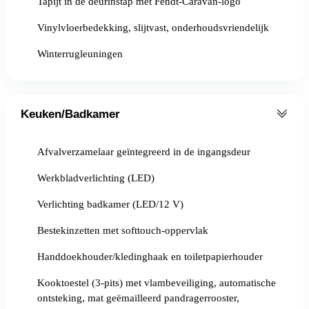
Tapijt in de deurinstap met Fendt-Caravan-logo
Vinylvloerbedekking, slijtvast, onderhoudsvriendelijk
Winterrugleuningen
Keuken/Badkamer
Afvalverzamelaar geïntegreerd in de ingangsdeur
Werkbladverlichting (LED)
Verlichting badkamer (LED/12 V)
Bestekinzetten met softtouch-oppervlak
Handdoekhouder/kledinghaak en toiletpapierhouder
Kooktoestel (3-pits) met vlambeveiliging, automatische
ontsteking, mat geëmailleerd pandragerrooster,