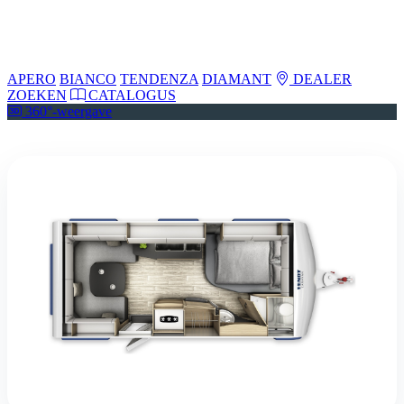
APERO
BIANCO
TENDENZA
DIAMANT
DEALER
ZOEKEN
CATALOGUS
360°-weergave