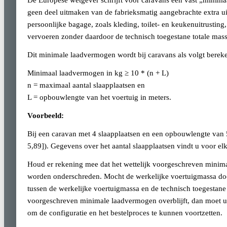
De Europese wetgever schrijft voor caravans een vast „minim
geen deel uitmaken van de fabrieksmatig aangebrachte extra 
persoonlijke bagage, zoals kleding, toilet- en keukenuitrustin
vervoeren zonder daardoor de technisch toegestane totale massa
Dit minimale laadvermogen wordt bij caravans als volgt berek
Minimaal laadvermogen in kg ≥ 10 * (n + L)
n = maximaal aantal slaapplaatsen en
L = opbouwlengte van het voertuig in meters.
Voorbeeld:
Bij een caravan met 4 slaapplaatsen en een opbouwlengte van
5,89]). Gegevens over het aantal slaapplaatsen vindt u voor el
Houd er rekening mee dat het wettelijk voorgeschreven minima
worden onderschreden. Mocht de werkelijke voertuigmassa doo
tussen de werkelijke voertuigmassa en de technisch toegestane 
voorgeschreven minimale laadvermogen overblijft, dan moet u 
om de configuratie en het bestelproces te kunnen voortzetten.