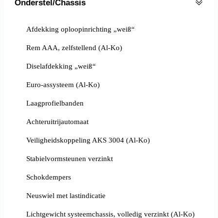
Onderstel/Chassis
Afdekking oploopinrichting „weiß“
Rem AAA, zelfstellend (Al-Ko)
Diselafdekking „weiß“
Euro-assysteem (Al-Ko)
Laagprofielbanden
Achteruitrijautomaat
Veiligheidskoppeling AKS 3004 (Al-Ko)
Stabielvormsteunen verzinkt
Schokdempers
Neuswiel met lastindicatie
Lichtgewicht systeemchassis, volledig verzinkt (Al-Ko)