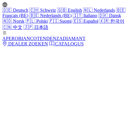
🇩🇪
Deutsch
🇨🇭
Schweiz
🇬🇧
English
🇳🇱
Nederlands
🇧🇪
Français (BE)
🇧🇪
Nederlands (BE)
🇮🇹
Italiano
🇩🇰
Dansk
🇳🇴
Norsk
🇵🇱
Polski
🇫🇮
Suomi
🇪🇸
Español
🇰🇷
한국어
🇨🇳
中文
🇯🇵
日本語
APERO
BIANCO
TENDENZA
DIAMANT
DEALER ZOEKEN
CATALOGUS