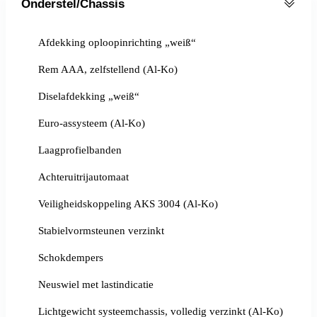
Onderstel/Chassis
Afdekking oploopinrichting „weiß“
Rem AAA, zelfstellend (Al-Ko)
Diselafdekking „weiß“
Euro-assysteem (Al-Ko)
Laagprofielbanden
Achteruitrijautomaat
Veiligheidskoppeling AKS 3004 (Al-Ko)
Stabielvormsteunen verzinkt
Schokdempers
Neuswiel met lastindicatie
Lichtgewicht systeemchassis, volledig verzinkt (Al-Ko)