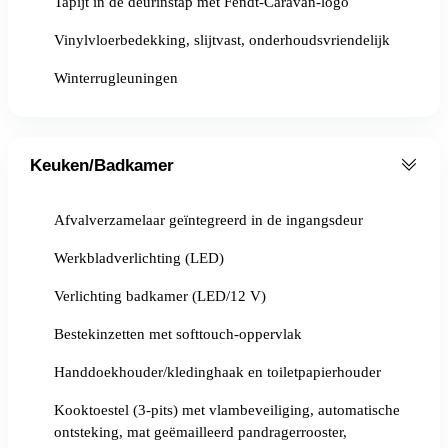
Tapijt in de deurinstap met Fendt-Caravan-logo
Vinylvloerbedekking, slijtvast, onderhoudsvriendelijk
Winterrugleuningen
Keuken/Badkamer
Afvalverzamelaar geïntegreerd in de ingangsdeur
Werkbladverlichting (LED)
Verlichting badkamer (LED/12 V)
Bestekinzetten met softtouch-oppervlak
Handdoekhouder/kledinghaak en toiletpapierhouder
Kooktoestel (3-pits) met vlambeveiliging, automatische
ontsteking, mat geëmailleerd pandragerrooster,