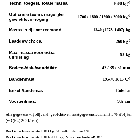
k)
Techn. toegest. totale massa
1600 kg
Optionele techn. mogelijke
g)
1700 / 1800 / 1900 / 2000 kg
gewichtsverhoging
Massa in rijklare toestand
1340 (1273–1407) kg
c)
Laadgewicht ca.
260 kg
Max. massa voor extra
92 kg
uitrusting
Bodem-/dak-/wanddikte
47 / 39 / 31 mm
i)
Bandenmaat
195/70 R 15 C
Enkel-/tandemas
Enkelas
Voortentmaat
982 cm
Alle gegevens vrijblijvend; gewichts- en maatgegevens kunnen ± 5 % afwijken
(VO (EU) 2021/535).
Bei Gewichtsvariante 1800 kg: Vorzeltumlaufmaß 985
Bei Gewichtsvariante 1900/2000 kg: Vorzeltumlaufmaß 987