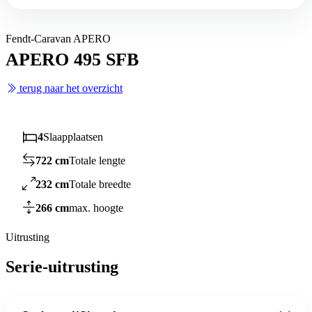
Fendt-Caravan APERO
APERO 495 SFB
terug naar het overzicht
4
Slaapplaatsen
722 cm
Totale lengte
232 cm
Totale breedte
266 cm
max. hoogte
Uitrusting
Serie-uitrusting