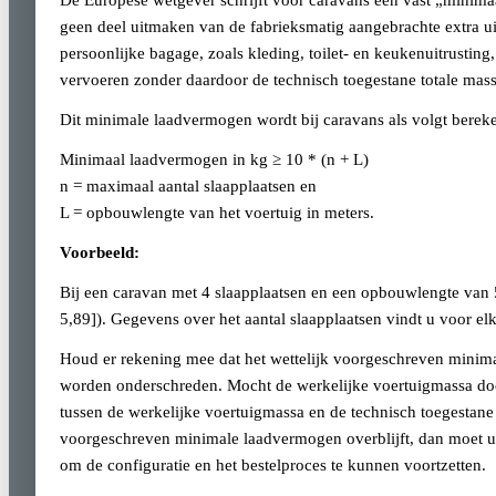
De Europese wetgever schrijft voor caravans een vast „minim
geen deel uitmaken van de fabrieksmatig aangebrachte extra 
persoonlijke bagage, zoals kleding, toilet- en keukenuitrustin
vervoeren zonder daardoor de technisch toegestane totale massa
Dit minimale laadvermogen wordt bij caravans als volgt berek
Minimaal laadvermogen in kg ≥ 10 * (n + L)
n = maximaal aantal slaapplaatsen en
L = opbouwlengte van het voertuig in meters.
Voorbeeld:
Bij een caravan met 4 slaapplaatsen en een opbouwlengte van
5,89]). Gegevens over het aantal slaapplaatsen vindt u voor el
Houd er rekening mee dat het wettelijk voorgeschreven minima
worden onderschreden. Mocht de werkelijke voertuigmassa doo
tussen de werkelijke voertuigmassa en de technisch toegestane 
voorgeschreven minimale laadvermogen overblijft, dan moet u 
om de configuratie en het bestelproces te kunnen voortzetten.