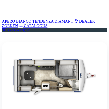
APERO
BIANCO
TENDENZA
DIAMANT
DEALER
ZOEKEN
CATALOGUS
360°-weergave