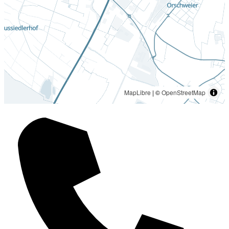
MapLibre
| ©
OpenStreetMap