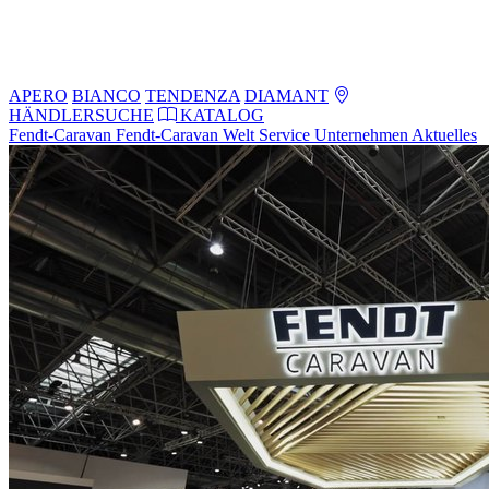
APERO
BIANCO
TENDENZA
DIAMANT
HÄNDLERSUCHE
KATALOG
Fendt-Caravan
Fendt-Caravan Welt
Service
Unternehmen
Aktuelles