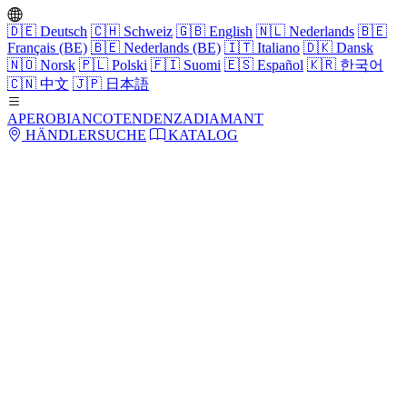
🇩🇪
Deutsch
🇨🇭
Schweiz
🇬🇧
English
🇳🇱
Nederlands
🇧🇪
Français (BE)
🇧🇪
Nederlands (BE)
🇮🇹
Italiano
🇩🇰
Dansk
🇳🇴
Norsk
🇵🇱
Polski
🇫🇮
Suomi
🇪🇸
Español
🇰🇷
한국어
🇨🇳
中文
🇯🇵
日本語
APERO
BIANCO
TENDENZA
DIAMANT
HÄNDLERSUCHE
KATALOG