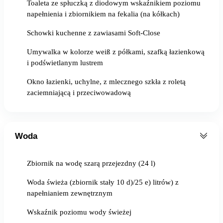
Toaleta ze spłuczką z diodowym wskaźnikiem poziomu
napełnienia i zbiornikiem na fekalia (na kółkach)
Schowki kuchenne z zawiasami Soft-Close
Umywalka w kolorze weiß z półkami, szafką łazienkową
i podświetlanym lustrem
Okno łazienki, uchylne, z mlecznego szkła z roletą
zaciemniającą i przeciwowadową
Woda
Zbiornik na wodę szarą przejezdny (24 l)
Woda świeża (zbiornik stały 10 d)/25 e) litrów) z
napełnianiem zewnętrznym
Wskaźnik poziomu wody świeżej