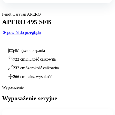
Fendt-Caravan APERO
APERO 495 SFB
powrót do przeglądu
4
Miejsca do spania
722 cm
Długość całkowita
232 cm
Szerokość całkowita
266 cm
maks. wysokość
Wyposażenie
Wyposażenie seryjne