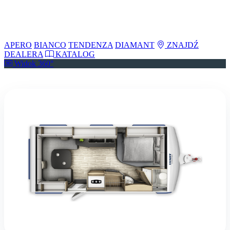
APERO
BIANCO
TENDENZA
DIAMANT
ZNAJDŹ
DEALERA
KATALOG
Widok 360°