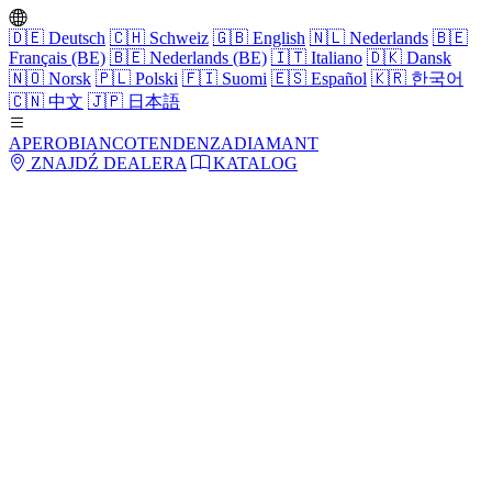
🇩🇪
Deutsch
🇨🇭
Schweiz
🇬🇧
English
🇳🇱
Nederlands
🇧🇪
Français (BE)
🇧🇪
Nederlands (BE)
🇮🇹
Italiano
🇩🇰
Dansk
🇳🇴
Norsk
🇵🇱
Polski
🇫🇮
Suomi
🇪🇸
Español
🇰🇷
한국어
🇨🇳
中文
🇯🇵
日本語
APERO
BIANCO
TENDENZA
DIAMANT
ZNAJDŹ DEALERA
KATALOG