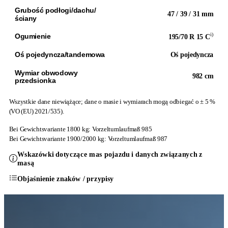
Grubość podłogi/dachu/
47 / 39 / 31 mm
ściany
i)
Ogumienie
195/70 R 15 C
Oś pojedyncza/tandemowa
Oś pojedyncza
Wymiar obwodowy
982 cm
przedsionka
Wszystkie dane niewiążące; dane o masie i wymiarach mogą odbiegać o ± 5 %
(VO (EU) 2021/535).
Bei Gewichtsvariante 1800 kg: Vorzeltumlaufmaß 985
Bei Gewichtsvariante 1900/2000 kg: Vorzeltumlaufmaß 987
Wskazówki dotyczące mas pojazdu i danych związanych z
masą
Objaśnienie znaków / przypisy